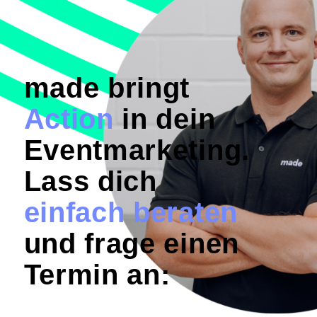
made bringt
Action
in dein
Eventmarketing.
Lass dich
einfach beraten
und frage einen
Termin an: