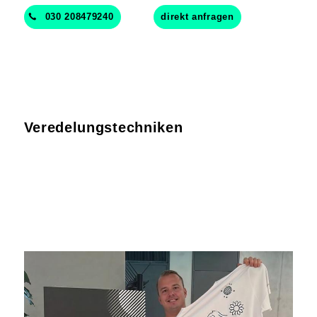
030 208479240
direkt anfragen
Veredelungstechniken