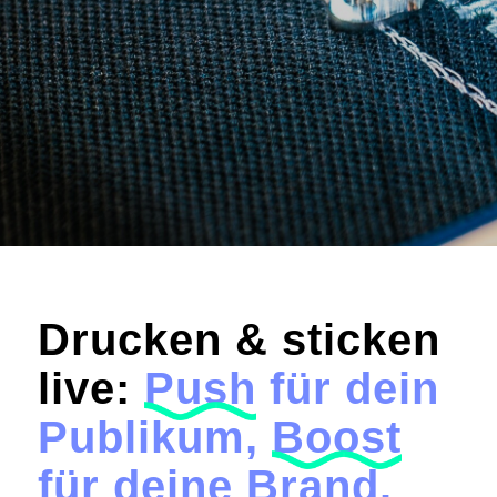
#POS-Promotions #Firmenfeiern #Messen
#Konferenzen
einfach beraten lassen
Drucken & sticken
live:
Push
für dein
Publikum,
Boost
für deine Brand.