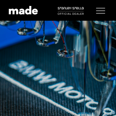
Eventdruck &
Stick: Das
Highlight
für deine
Veranstaltung
Mit
unserer mobilen Stickerei & Druckerei
personalisieren wir Kleidung live auf deinem Event. Wir
brauchen nur einen Stromanschluss, den Rest bringen wir
mit. Easy!