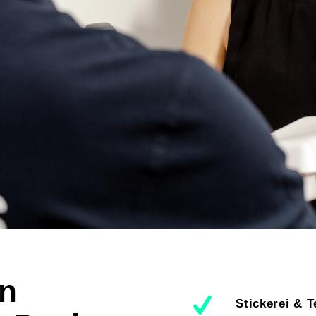
ade hat frischen
ch. Polos, Hosen,
. Alles
 und in deinem
in
Stickerei & T