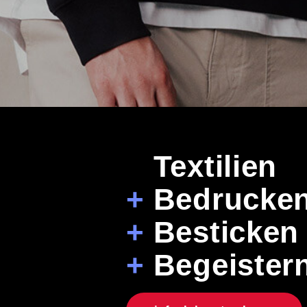
+
Textilien
+
Bedrucke
+
Besticken
+
Begeister