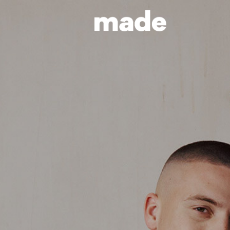
Textildruck 
made in Berl