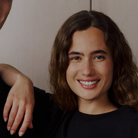
en? Gar kein Bock. Bei made ist
nsache. In unserer
Berliner Stickerei
ch attraktive Kleidung, geniale
t für deine Marke.