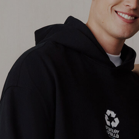
Chatbots und lange Warteschleif
dein Anliegen persönliche Ehre
und Textildruckerei
erwarten di
Veredelungen und starker Suppor
einfach beraten lassen