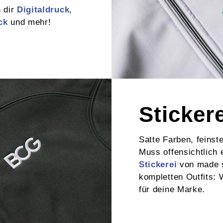
n dir
Digitaldruck
,
ck
und mehr!
Sticker
Satte Farben, feinste
Muss offensichtlich 
Stickerei
von made s
kompletten Outfits: 
für deine Marke.