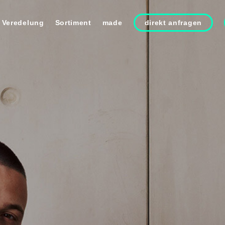
Veredelung
Sortiment
made
direkt anfragen
und Stickerei
in.