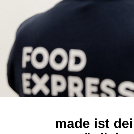
Hey, psst, m
Stoff für di
Jacken, Caps
ungestreckt
Design.
einfach anfragen
made ist de